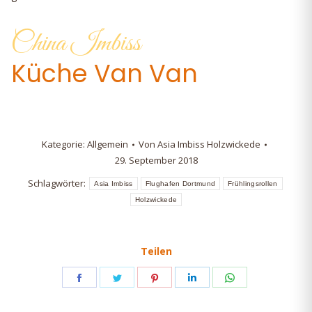
China Imbiss
Küche Van Van
Kategorie:
Allgemein
Von
Asia Imbiss Holzwickede
29. September 2018
Schlagwörter:
Asia Imbiss
Flughafen Dortmund
Frühlingsrollen
Holzwickede
Teilen
Share
Share
Share
Share
Share
on
on
on
on
on