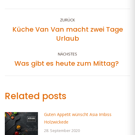
Facebook
Twitter
Pinterest
LinkedIn
WhatsApp
Kommentarnavig
ZURÜCK
Küche Van Van macht zwei Tage
Vorheriger
Urlaub
Beitrag:
NÄCHSTES
Was gibt es heute zum Mittag?
Nächster
Beitrag:
Related posts
Guten Appetit wünscht Asia Imbiss
Holzwickede
28. September 2020