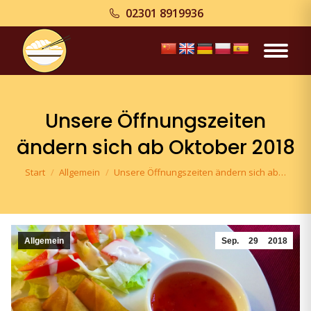
02301 8919936
Unsere Öffnungszeiten
ändern sich ab Oktober 2018
Sie befinden sich hier:
Start
Allgemein
Unsere Öffnungszeiten ändern sich ab…
Allgemein
Sep.
29
2018