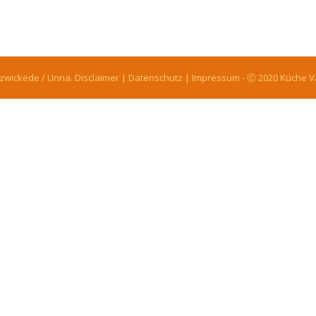
lzwickede / Unna.
Disclaimer
|
Datenschutz
|
Impressum
- Ⓒ 2020
Küche V